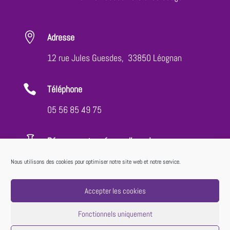

Adresse
12 rue Jules Guesdes, 33850 Léognan

Téléphone
05 56 85 49 75

Réservez votre séance d'essai
Votre séance découverte encadrée, avec un
Nous utilisons des cookies pour optimiser notre site web et notre service.
accès à toutes les activités au prix de 10€*
Accepter les cookies
RÉSERVEZ VOTRE SÉANCE
Fonctionnels uniquement