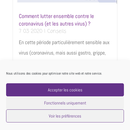
Comment lutter ensemble contre le
coronavirus (et les autres virus) ?
7 03 2020
|
Conseils
En cette période particulièrement sensible aux
virus (coronavirus, mais aussi gastro, grippe,
etc …), nous souhaitons partager avec vous
quelques gestes de bons sens pour que nous
Nous utilisons des cookies pour optimiser notre site web et notre service.
puissions tous rester en bonne santé.
Accepter les cookies
lire plus
Fonctionnels uniquement
Voir les préférences