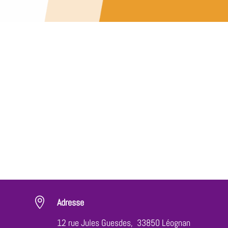

Adresse
12 rue Jules Guesdes, 33850 Léognan