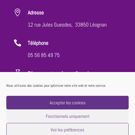

Adresse
12 rue Jules Guesdes, 33850 Léognan

Téléphone
05 56 85 49 75

Réservez votre séance d'essai
Votre séance découverte encadrée, avec un
Nous utilisons des cookies pour optimiser notre site web et notre service.
accès à toutes les activités au prix de 10€*
Accepter les cookies
RÉSERVEZ VOTRE SÉANCE
Fonctionnels uniquement
Voir les préférences