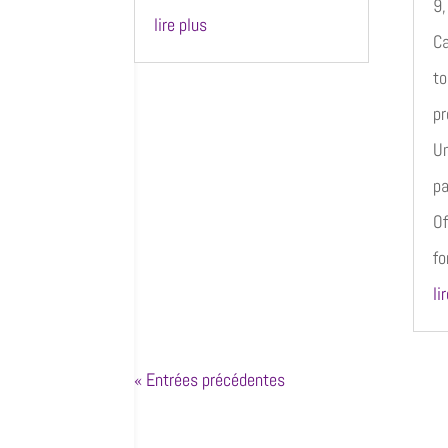
9,
lire plus
Ca
to
pr
Un
pa
Of
fo
li
« Entrées précédentes