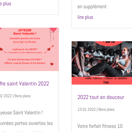
re plus
en supplément
lire plus
fre saint Valentin 2022
02 2022
|
Bons plans
2022 tout en douceur
13 01 2022
|
Bons plans
yeuse Saint Valentin !
urnées portes ouvertes les
Votre forfait fitness 10