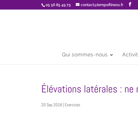
05 56 85 49 75
contact@tempofitness.fr
Qui sommes-nous
Activi
Élévations latérales : ne
20 Sep 2018
|
Exercices