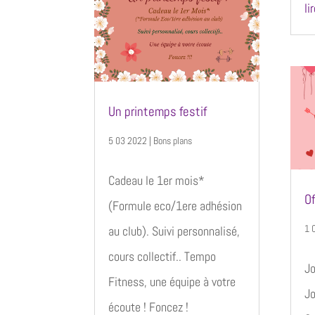
li
Un printemps festif
5 03 2022
|
Bons plans
Cadeau le 1er mois*
Of
(Formule eco/1ere adhésion
1 
au club). Suivi personnalisé,
cours collectif.. Tempo
Jo
Fitness, une équipe à votre
Jo
écoute ! Foncez !