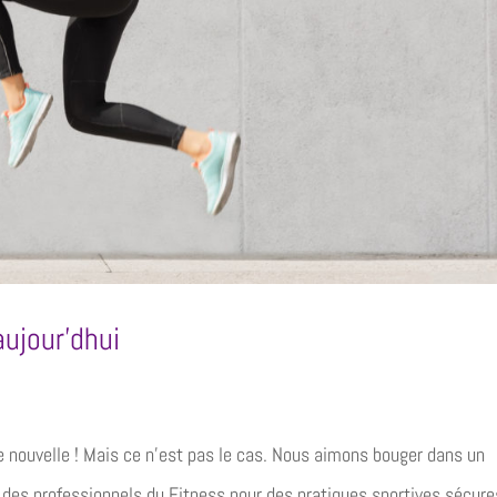
aujour’dhui
nouvelle ! Mais ce n’est pas le cas. Nous aimons bouger dans un
des professionnels du Fitness pour des pratiques sportives sécure