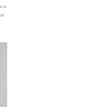
u la
uer